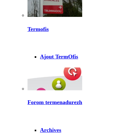
Termofis
Ajout TermOfis
Forom termenadurezh
Archives