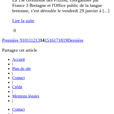
La 19e cérémonie des Prizioù, coorganisée par
France 3 Bretagne et l'Office public de la langue
bretonne, s’est déroulée le vendredi 29 janvier à [...]
Lire la suite
0
Première
9
10
11
12
13
14
15
16
17
18
19
Dernière
Partagez cet article
Accueil
|
Plan du site
|
Contact
|
Crédit
|
Mentions légales
|
Contact
|