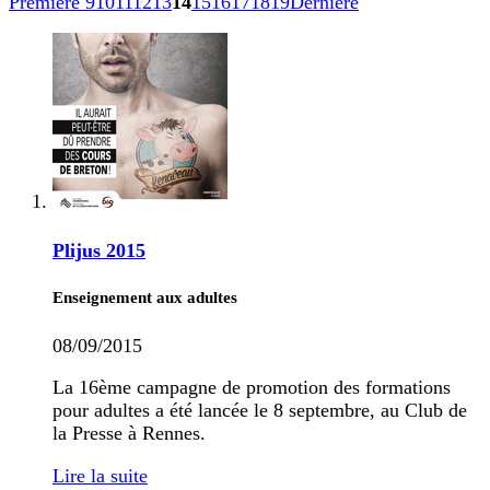
Première
9
10
11
12
13
14
15
16
17
18
19
Dernière
Plijus 2015
Enseignement aux adultes
08/09/2015
La 16ème campagne de promotion des formations
pour adultes a été lancée le 8 septembre, au Club de
la Presse à Rennes.
Lire la suite