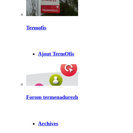
Termofis
Ajout TermOfis
Forom termenadurezh
Archives