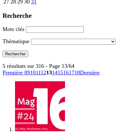
27
28
29
30
31
Recherche
Mots clés
Thématique
5 résultats sur 316 - Page 13/64
Première
8
9
10
11
12
13
14
15
16
17
18
Dernière