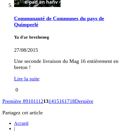
Communauté de Communes du pays de
Quimperlé
Ya d'ar brezhoneg
27/08/2015
Une seconde livraison du Mag 16 entièrement en
breton !
Lire la suite
0
Première
8
9
10
11
12
13
14
15
16
17
18
Dernière
Partagez cet article
Accueil
|