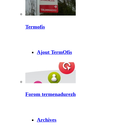
Termofis
Ajout TermOfis
Forom termenadurezh
Archives