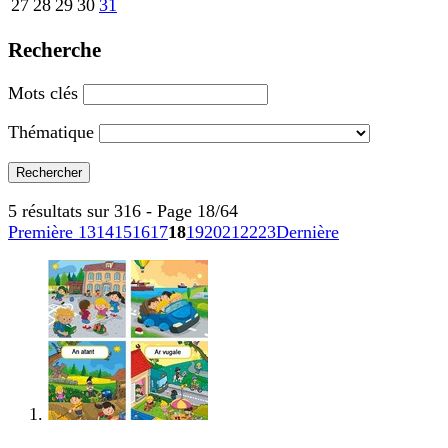
27
28
29
30
31
Recherche
Mots clés
Thématique
5 résultats sur 316 - Page 18/64
Première
13
14
15
16
17
18
19
20
21
22
23
Dernière