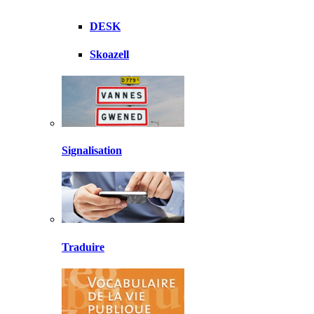
DESK
Skoazell
Signalisation
Traduire