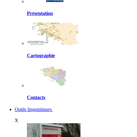
Présentation
Cartographie
Contacts
Outils linguistiques
X