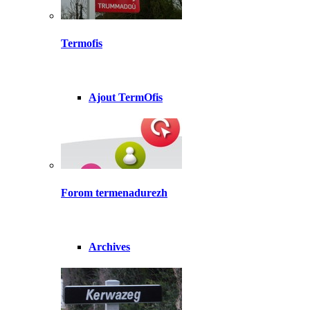
Termofis
Ajout TermOfis
Forom termenadurezh
Archives