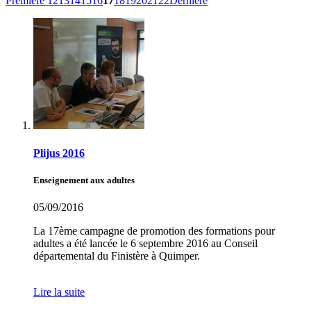
Première
12
13
14
15
16
17
18
19
20
21
22
Dernière
Plijus 2016
Enseignement aux adultes
05/09/2016
La 17ème campagne de promotion des formations pour
adultes a été lancée le 6 septembre 2016 au Conseil
départemental du Finistère à Quimper.
Lire la suite