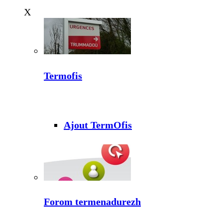
X
Termofis
Ajout TermOfis
Forom termenadurezh