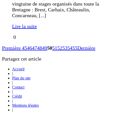
vingtaine de stages organisés dans toute la
Bretagne : Brest, Carhaix, Châteaulin,
Concarneau, [...]
Lire la suite
0
Première
45
46
47
48
49
50
51
52
53
54
55
Dernière
Partagez cet article
Accueil
|
Plan du site
|
Contact
|
Crédit
|
Mentions légales
|