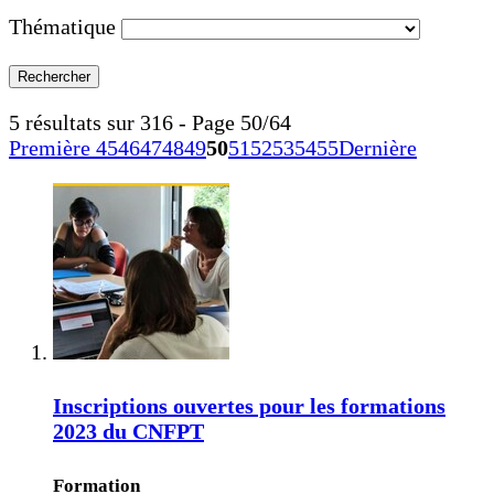
Thématique
5 résultats sur 316 - Page 50/64
Première
45
46
47
48
49
50
51
52
53
54
55
Dernière
Inscriptions ouvertes pour les formations
2023 du CNFPT
Formation