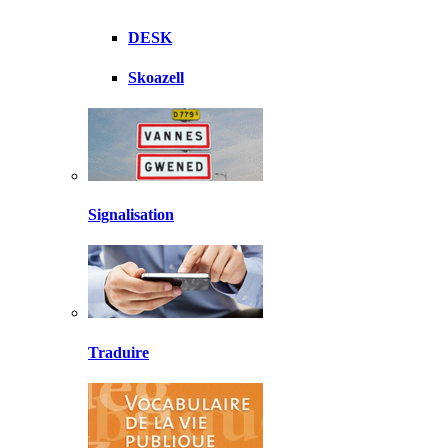
DESK
Skoazell
Signalisation
Traduire