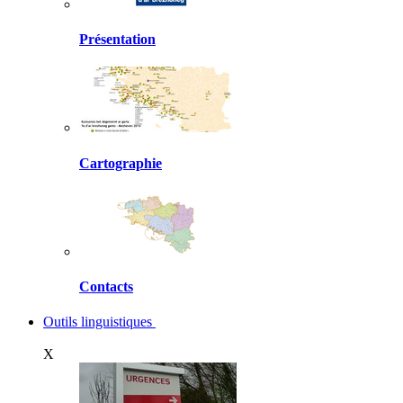
Présentation
Cartographie
Contacts
Outils linguistiques
X