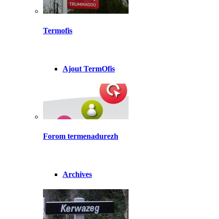
Termofis
Ajout TermOfis
Forom termenadurezh
Archives