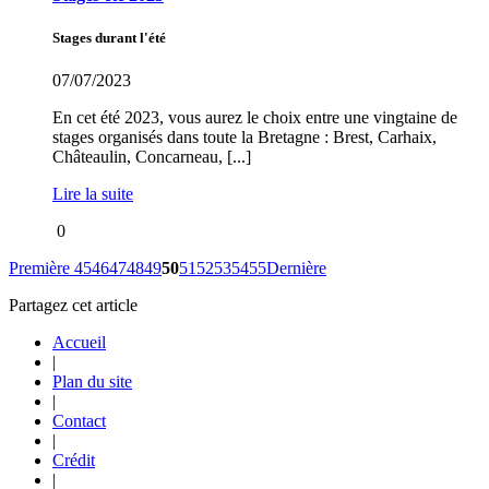
Stages durant l'été
07/07/2023
En cet été 2023, vous aurez le choix entre une vingtaine de
stages organisés dans toute la Bretagne : Brest, Carhaix,
Châteaulin, Concarneau, [...]
Lire la suite
0
Première
45
46
47
48
49
50
51
52
53
54
55
Dernière
Partagez cet article
Accueil
|
Plan du site
|
Contact
|
Crédit
|