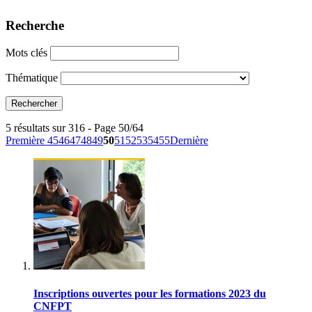
Recherche
Mots clés
Thématique
5 résultats sur 316 - Page 50/64
Première
45
46
47
48
49
50
51
52
53
54
55
Dernière
Inscriptions ouvertes pour les formations 2023 du
CNFPT