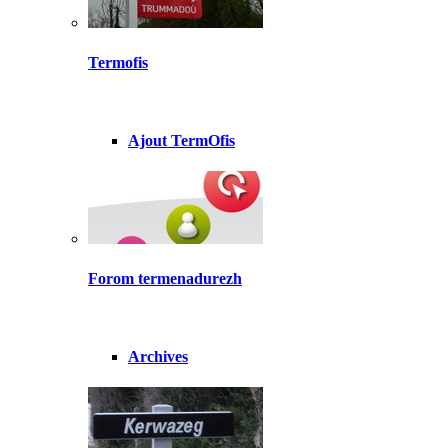
Termofis
Ajout TermOfis
Forom termenadurezh
Archives