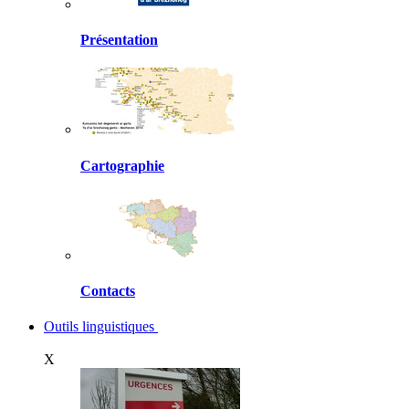
Présentation
Cartographie
Contacts
Outils linguistiques
X