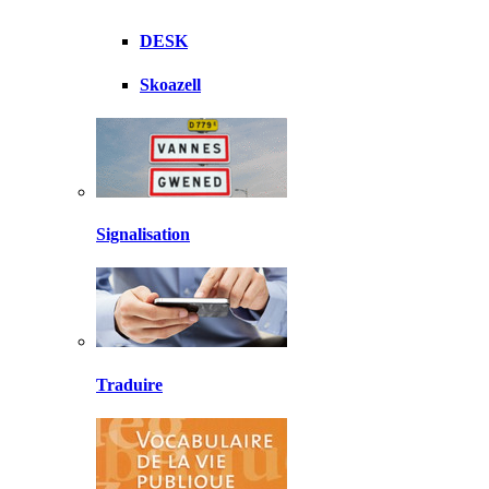
DESK
Skoazell
Signalisation
Traduire