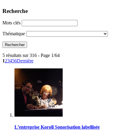
Recherche
Mots clés
Thématique
5 résultats sur 316 - Page 1/64
1
2
3
4
5
6
Dernière
L’entreprise Koroll Sonorisation labellisée